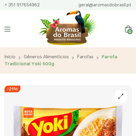
+ 351 917654962
geral@aromasdobrasil.pt
0
Início
Gêneros Alimentícios
Farofas
Farofa
Tradicional Yoki 500g
-21%