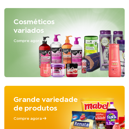
Cosméticos
variados
Compre agora
Grande variedade
de produtos
Compre agora