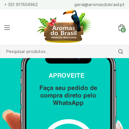
+ 351 917654962
geral@aromasdobrasil.pt
0