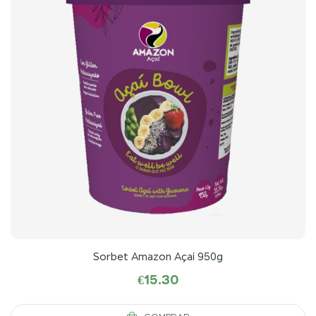
Sorbet Amazon Açaí 950g
€
15.30