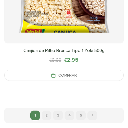
Canjica de Milho Branca Tipo 1 Yoki 500g
€
2.95
€
3.30
COMPRAR
1
2
3
4
5