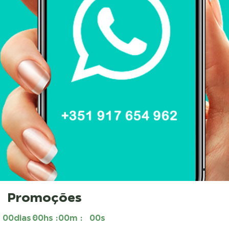
Promoções
00
dias
00
hs
00
m
00
s