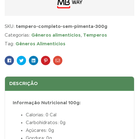
tempero-completo-sem-pimenta-300g
SKU:
Gêneros alimentícios
Temperos
Categorias:
,
Gêneros Alimentícios
Tag:
Facebook
Twitter
Linkedin
Pinterest
E-
mail
DESCRIÇÃO
Informação Nutricional 100g:
Calorias: 0 Cal
Carbohidratos: 0g
Açúcares: 0g
Gordura: 0g